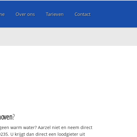
me
Over ons
Tarieven
Contact
hoven
?
 geen warm water? Aarzel niet en neem direct
35. U krijgt dan direct een loodgieter uit