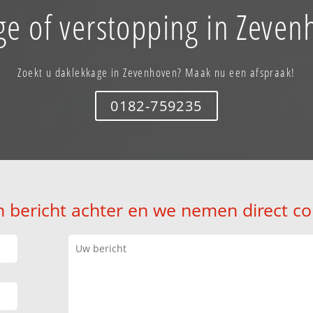
ge of verstopping in Zeven
Zoekt u daklekkage in Zevenhoven? Maak nu een afspraak!
0182-759235
n bericht achter en we nemen direct co