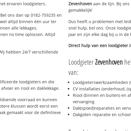
et ervaren loodgieters.
Zevenhoven
aan de lijn. Bij ons
gemakkelijk!
? Bel ons dan op 0182-759235 en
ijwel altijd binnen één uur ter
Dus heeft u problemen met leid
nen alle lekkages,
snel hulp, bel ons. Onze loodgi
en no time oplossen. Altijd
jaar en zijn elke dag bij u in d
Direct hulp van een loodgieter 
Wij hebben 24/7 verschillende
Loodgieter
Zevenhoven
hel
van:
ificeerde loodgieters en die
Loodgieterswerkzaamheden (w
afvoer en riool en daklekkage.
CV installaties (onderhoud, (
Riool (binnen en buiten) en a
oldoende voorraad en kunnen
vervanging
otere klussen wordt eerst een
Dak(spoed)reparaties en verv
aak gemaakt voor de definitieve
Dakgoten reparatie en scho