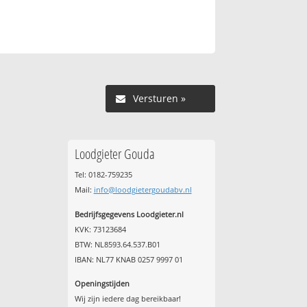
Versturen »
Loodgieter Gouda
Tel: 0182-759235
Mail:
info@loodgietergoudabv.nl
Bedrijfsgegevens Loodgieter.nl
KVK: 73123684
BTW: NL8593.64.537.B01
IBAN: NL77 KNAB 0257 9997 01
Openingstijden
Wij zijn iedere dag bereikbaar!