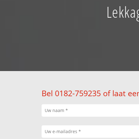
Lekka
Bel 0182-759235 of laat ee