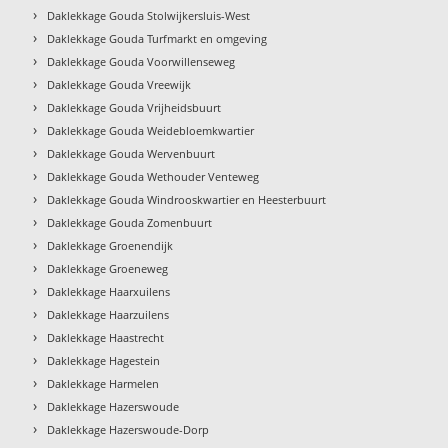
›
Daklekkage Gouda Stolwijkersluis-West
›
Daklekkage Gouda Turfmarkt en omgeving
›
Daklekkage Gouda Voorwillenseweg
›
Daklekkage Gouda Vreewijk
›
Daklekkage Gouda Vrijheidsbuurt
›
Daklekkage Gouda Weidebloemkwartier
›
Daklekkage Gouda Wervenbuurt
›
Daklekkage Gouda Wethouder Venteweg
›
Daklekkage Gouda Windrooskwartier en Heesterbuurt
›
Daklekkage Gouda Zomenbuurt
›
Daklekkage Groenendijk
›
Daklekkage Groeneweg
›
Daklekkage Haarxuilens
›
Daklekkage Haarzuilens
›
Daklekkage Haastrecht
›
Daklekkage Hagestein
›
Daklekkage Harmelen
›
Daklekkage Hazerswoude
›
Daklekkage Hazerswoude-Dorp