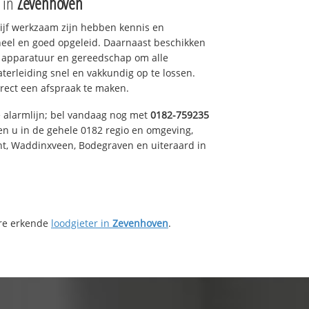
e in
Zevenhoven
drijf werkzaam zijn hebben kennis en
eel en goed opgeleid. Daarnaast beschikken
e apparatuur en gereedschap om alle
erleiding snel en vakkundig op te lossen.
rect een afspraak te maken.
e alarmlijn; bel vandaag nog met
0182-759235
en u in de gehele 0182 regio en omgeving,
ht, Waddinxveen, Bodegraven en uiteraard in
ere erkende
loodgieter in
Zevenhoven
.