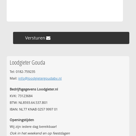
Versturen »
Loodgieter Gouda
Tel: 0182-759235
Mail:
info@loodgietergoudabv.nl
Bedrijfsgegevens Loodgieter.nl
KVK: 73123684
BTW: NL8593.64.537.B01
IBAN: NL77 KNAB 0257 9997 01
Openingstijden
Wij zijn iedere dag bereikbaar!
Ook in het weekend en op feestdagen