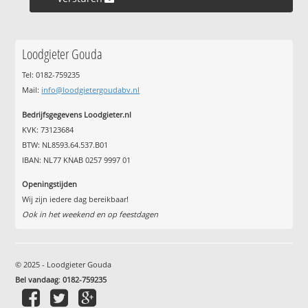
Loodgieter Gouda
Tel: 0182-759235
Mail:
info@loodgietergoudabv.nl
Bedrijfsgegevens Loodgieter.nl
KVK: 73123684
BTW: NL8593.64.537.B01
IBAN: NL77 KNAB 0257 9997 01
Openingstijden
Wij zijn iedere dag bereikbaar!
Ook in het weekend en op feestdagen
© 2025 - Loodgieter Gouda
Bel vandaag
:
0182-759235