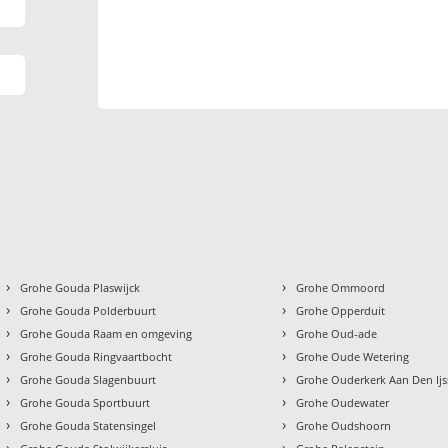
›
›
Grohe Gouda Plaswijck
Grohe Ommoord
›
›
Grohe Gouda Polderbuurt
Grohe Opperduit
›
›
Grohe Gouda Raam en omgeving
Grohe Oud-ade
›
›
Grohe Gouda Ringvaartbocht
Grohe Oude Wetering
›
›
Grohe Gouda Slagenbuurt
Grohe Ouderkerk Aan Den Ijs
›
›
Grohe Gouda Sportbuurt
Grohe Oudewater
›
›
Grohe Gouda Statensingel
Grohe Oudshoorn
›
›