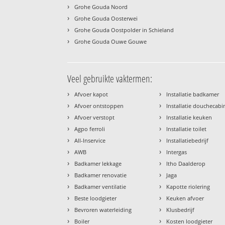
›
Grohe Gouda Noord
›
Grohe Gouda Oosterwei
›
Grohe Gouda Oostpolder in Schieland
›
Grohe Gouda Ouwe Gouwe
Veel gebruikte vaktermen:
›
›
Afvoer kapot
Installatie badkamer
›
›
Afvoer ontstoppen
Installatie douchecabi
›
›
Afvoer verstopt
Installatie keuken
›
›
Agpo ferroli
Installatie toilet
›
›
All-Inservice
Installatiebedrijf
›
›
AWB
Intergas
›
›
Badkamer lekkage
Itho Daalderop
›
›
Badkamer renovatie
Jaga
›
›
Badkamer ventilatie
Kapotte riolering
›
›
Beste loodgieter
Keuken afvoer
›
›
Bevroren waterleiding
Klusbedrijf
›
›
Boiler
Kosten loodgieter