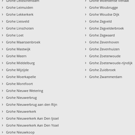
›
›
Grohe Leidschendam
Grohe Woerdense Verlaat
›
›
Grohe Leimuiden
Grohe Woubrugge
›
›
Grohe Lekkerkerk
Grohe Woudse Dijk
›
›
Grohe Liesveld
Grohe Zegveld
›
›
Grohe Linschoten
Grohe Zegvelderbroek
›
›
Grohe Loet
Grohe Zegwaard
›
›
Grohe Maarssenbroek
Grohe Zevenhoven
›
›
Grohe Mastwijk
Grohe Zevenhuizen
›
›
Grohe Meern
Grohe Zoeterwoude
›
›
Grohe Middelburg
Grohe Zoeterwoude-rijndijk
›
›
Grohe Mijzijde
Grohe Zuidbroek
›
›
Grohe Moerkapelle
Grohe Zwammerdam
›
Grohe Montfoort
›
Grohe Nieuwe Wetering
›
Grohe Nieuwerbrug
›
Grohe Nieuwerbrug aan den Rijn
›
Grohe Nieuwerkerk
›
Grohe Nieuwerkerk Aan Den Ijssel
›
Grohe Nieuwerkerk Aan Den Yssel
›
Grohe Nieuwkoop