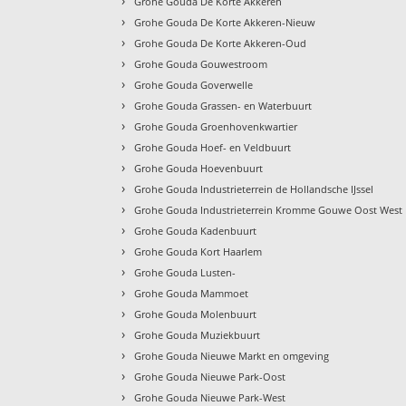
›
Grohe Gouda De Korte Akkeren
›
Grohe Gouda De Korte Akkeren-Nieuw
›
Grohe Gouda De Korte Akkeren-Oud
›
Grohe Gouda Gouwestroom
›
Grohe Gouda Goverwelle
›
Grohe Gouda Grassen- en Waterbuurt
›
Grohe Gouda Groenhovenkwartier
›
Grohe Gouda Hoef- en Veldbuurt
›
Grohe Gouda Hoevenbuurt
›
Grohe Gouda Industrieterrein de Hollandsche IJssel
›
Grohe Gouda Industrieterrein Kromme Gouwe Oost West
›
Grohe Gouda Kadenbuurt
›
Grohe Gouda Kort Haarlem
›
Grohe Gouda Lusten-
›
Grohe Gouda Mammoet
›
Grohe Gouda Molenbuurt
›
Grohe Gouda Muziekbuurt
›
Grohe Gouda Nieuwe Markt en omgeving
›
Grohe Gouda Nieuwe Park-Oost
›
Grohe Gouda Nieuwe Park-West