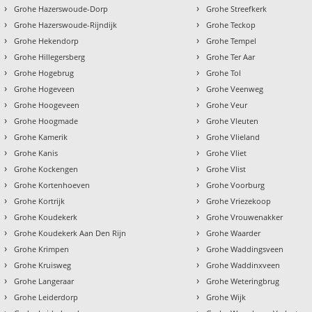
›
›
Grohe Hazerswoude-Dorp
Grohe Streefkerk
›
›
Grohe Hazerswoude-Rijndijk
Grohe Teckop
›
›
Grohe Hekendorp
Grohe Tempel
›
›
Grohe Hillegersberg
Grohe Ter Aar
›
›
Grohe Hogebrug
Grohe Tol
›
›
Grohe Hogeveen
Grohe Veenweg
›
›
Grohe Hoogeveen
Grohe Veur
›
›
Grohe Hoogmade
Grohe Vleuten
›
›
Grohe Kamerik
Grohe Vlieland
›
›
Grohe Kanis
Grohe Vliet
›
›
Grohe Kockengen
Grohe Vlist
›
›
Grohe Kortenhoeven
Grohe Voorburg
›
›
Grohe Kortrijk
Grohe Vriezekoop
›
›
Grohe Koudekerk
Grohe Vrouwenakker
›
›
Grohe Koudekerk Aan Den Rijn
Grohe Waarder
›
›
Grohe Krimpen
Grohe Waddingsveen
›
›
Grohe Kruisweg
Grohe Waddinxveen
›
›
Grohe Langeraar
Grohe Weteringbrug
›
›
Grohe Leiderdorp
Grohe Wijk