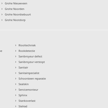
›
Grohe Nieuwveen
›
Grohe Noorden
›
Grohe Noordsebuurt
›
Grohe Nootdorp
›
Riooltechniek
›
ne
Rookdetectie
›
Sanibroyeur defect
›
Sanibroyeur verstopt
›
Sanitair
›
Sanitairspecialist
›
Schoorsteen reparatie
›
Sealskin
›
Servicemonteur
›
Sphinx
›
Stankoverlast
›
Stelrad