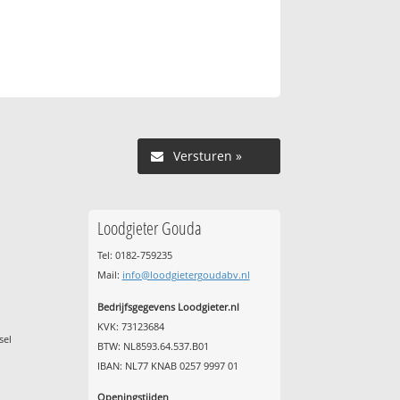
Versturen »
Loodgieter Gouda
Tel: 0182-759235
Mail:
info@loodgietergoudabv.nl
Bedrijfsgegevens Loodgieter.nl
KVK: 73123684
sel
BTW: NL8593.64.537.B01
IBAN: NL77 KNAB 0257 9997 01
Openingstijden