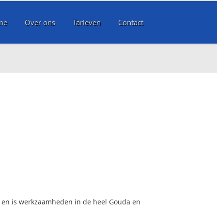
me
Over ons
Tarieven
Contact
ce en is werkzaamheden in de heel Gouda en