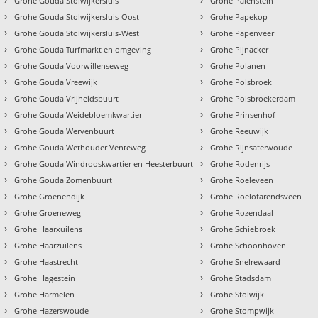
Grohe Gouda Stolwijkersluis
Grohe Palenstein
›
›
Grohe Gouda Stolwijkersluis-Oost
Grohe Papekop
›
›
Grohe Gouda Stolwijkersluis-West
Grohe Papenveer
›
›
Grohe Gouda Turfmarkt en omgeving
Grohe Pijnacker
›
›
Grohe Gouda Voorwillenseweg
Grohe Polanen
›
›
Grohe Gouda Vreewijk
Grohe Polsbroek
›
›
Grohe Gouda Vrijheidsbuurt
Grohe Polsbroekerdam
›
›
Grohe Gouda Weidebloemkwartier
Grohe Prinsenhof
›
›
Grohe Gouda Wervenbuurt
Grohe Reeuwijk
›
›
Grohe Gouda Wethouder Venteweg
Grohe Rijnsaterwoude
›
›
Grohe Gouda Windrooskwartier en Heesterbuurt
Grohe Rodenrijs
›
›
Grohe Gouda Zomenbuurt
Grohe Roeleveen
›
›
Grohe Groenendijk
Grohe Roelofarendsveen
›
›
Grohe Groeneweg
Grohe Rozendaal
›
›
Grohe Haarxuilens
Grohe Schiebroek
›
›
Grohe Haarzuilens
Grohe Schoonhoven
›
›
Grohe Haastrecht
Grohe Snelrewaard
›
›
Grohe Hagestein
Grohe Stadsdam
›
›
Grohe Harmelen
Grohe Stolwijk
›
›
Grohe Hazerswoude
Grohe Stompwijk