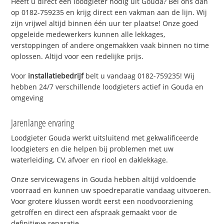
Heeft u direct een loodgieter nodig uit Gouda? Bel ons dan
op 0182-759235 en krijg direct een vakman aan de lijn. Wij
zijn vrijwel altijd binnen één uur ter plaatse! Onze goed
opgeleide medewerkers kunnen alle lekkages,
verstoppingen of andere ongemakken vaak binnen no time
oplossen. Altijd voor een redelijke prijs.
Voor
installatiebedrijf
belt u vandaag 0182-759235! Wij
hebben 24/7 verschillende loodgieters actief in Gouda en
omgeving
Jarenlange ervaring
Loodgieter Gouda werkt uitsluitend met gekwalificeerde
loodgieters en die helpen bij problemen met uw
waterleiding, CV, afvoer en riool en daklekkage.
Onze servicewagens in Gouda hebben altijd voldoende
voorraad en kunnen uw spoedreparatie vandaag uitvoeren.
Voor grotere klussen wordt eerst een noodvoorziening
getroffen en direct een afspraak gemaakt voor de
definitieve reparatie.