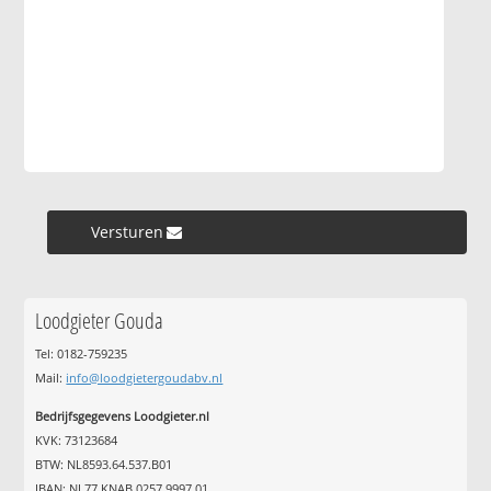
Versturen »
Loodgieter Gouda
Tel: 0182-759235
Mail:
info@loodgietergoudabv.nl
Bedrijfsgegevens Loodgieter.nl
KVK: 73123684
BTW: NL8593.64.537.B01
IBAN: NL77 KNAB 0257 9997 01