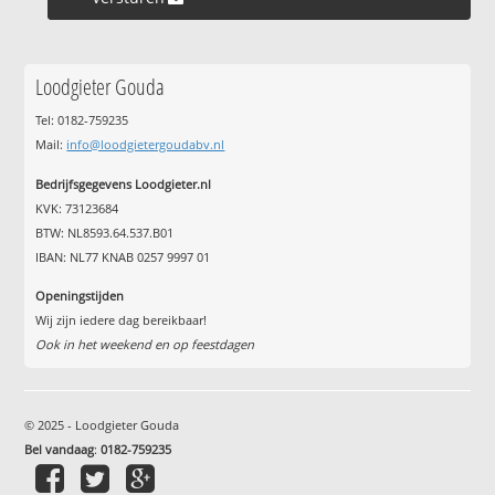
Loodgieter Gouda
Tel: 0182-759235
Mail:
info@loodgietergoudabv.nl
Bedrijfsgegevens Loodgieter.nl
KVK: 73123684
BTW: NL8593.64.537.B01
IBAN: NL77 KNAB 0257 9997 01
Openingstijden
Wij zijn iedere dag bereikbaar!
Ook in het weekend en op feestdagen
© 2025 - Loodgieter Gouda
Bel vandaag
:
0182-759235