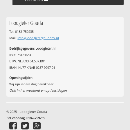
Loodgieter Gouda
Tel: 0182-759235
Mail:
info@loodgietergoudabv.nl
Bedrijfsgegevens Loodgieter.nl
KVK: 73123684
BTW: NL8593.64.537.B01
IBAN: NL77 KNAB 0257 9997 01
Openingstijden
Wij zijn iedere dag bereikbaar!
Ook in het weekend en op feestdagen
© 2025 - Loodgieter Gouda
Bel vandaag
:
0182-759235