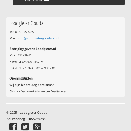
Loodgieter Gouda
Tel: 0182-759235
Mail:
info@loodgietergoudabv.nl
Bedrijfsgegevens Loodgieter.nl
KVK: 73123684
BTW: NL8593.64.537.B01
IBAN: NL77 KNAB 0257 9997 01
Openingstijden
Wij zijn iedere dag bereikbaar!
Ook in het weekend en op feestdagen
© 2025 - Loodgieter Gouda
Bel vandaag
:
0182-759235