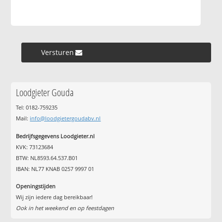
Versturen »
Loodgieter Gouda
Tel: 0182-759235
Mail:
info@loodgietergoudabv.nl
Bedrijfsgegevens Loodgieter.nl
KVK: 73123684
BTW: NL8593.64.537.B01
IBAN: NL77 KNAB 0257 9997 01
Openingstijden
Wij zijn iedere dag bereikbaar!
Ook in het weekend en op feestdagen