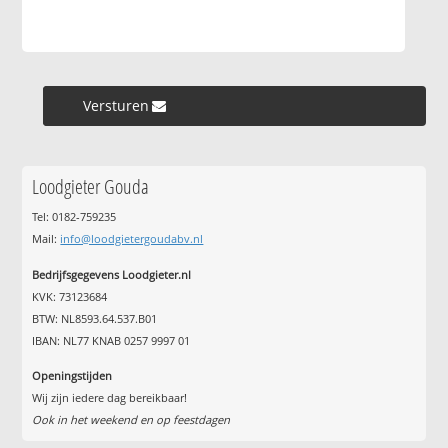
Versturen »
Loodgieter Gouda
Tel: 0182-759235
Mail:
info@loodgietergoudabv.nl
Bedrijfsgegevens Loodgieter.nl
KVK: 73123684
BTW: NL8593.64.537.B01
IBAN: NL77 KNAB 0257 9997 01
Openingstijden
Wij zijn iedere dag bereikbaar!
Ook in het weekend en op feestdagen