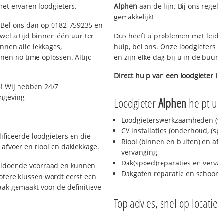
et ervaren loodgieters.
Alphen
aan de lijn. Bij ons rege
gemakkelijk!
? Bel ons dan op 0182-759235 en
ijwel altijd binnen één uur ter
Dus heeft u problemen met leid
nen alle lekkages,
hulp, bel ons. Onze loodgieters
en no time oplossen. Altijd
en zijn elke dag bij u in de buu
Direct hulp van een loodgieter 
! Wij hebben 24/7
omgeving
Loodgieter
Alphen
helpt u
Loodgieterswerkzaamheden (w
CV installaties (onderhoud, (
ificeerde loodgieters en die
Riool (binnen en buiten) en a
afvoer en riool en daklekkage.
vervanging
Dak(spoed)reparaties en verv
oldoende voorraad en kunnen
Dakgoten reparatie en scho
otere klussen wordt eerst een
aak gemaakt voor de definitieve
Top advies, snel op locati