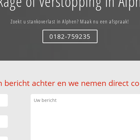
kage of verstopping in Alp
Zoekt u stankoverlast in Alphen? Maak nu een afspraak!
0182-759235
n bericht achter en we nemen direct co