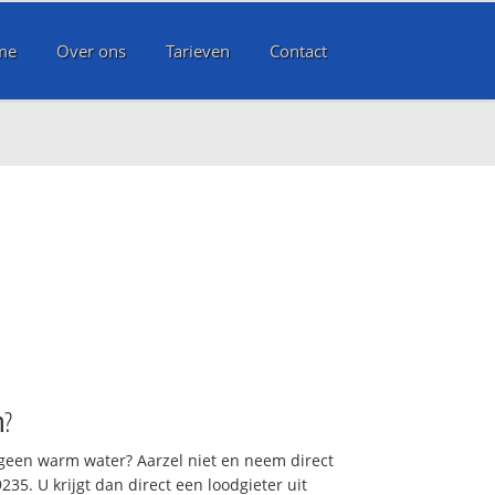
me
Over ons
Tarieven
Contact
n
?
 geen warm water? Aarzel niet en neem direct
35. U krijgt dan direct een loodgieter uit