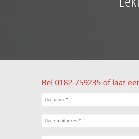
Lek
Bel 0182-759235 of laat ee