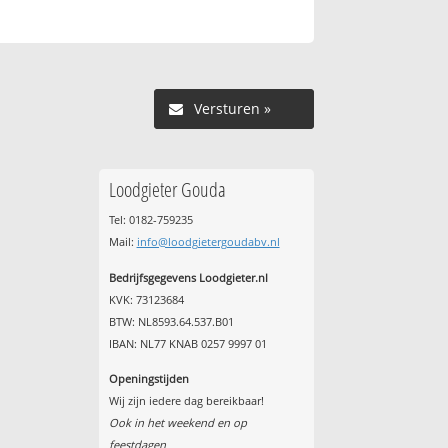
Versturen »
Loodgieter Gouda
Tel: 0182-759235
Mail:
info@loodgietergoudabv.nl
Bedrijfsgegevens Loodgieter.nl
KVK: 73123684
BTW: NL8593.64.537.B01
IBAN: NL77 KNAB 0257 9997 01
Openingstijden
Wij zijn iedere dag bereikbaar!
Ook in het weekend en op
feestdagen