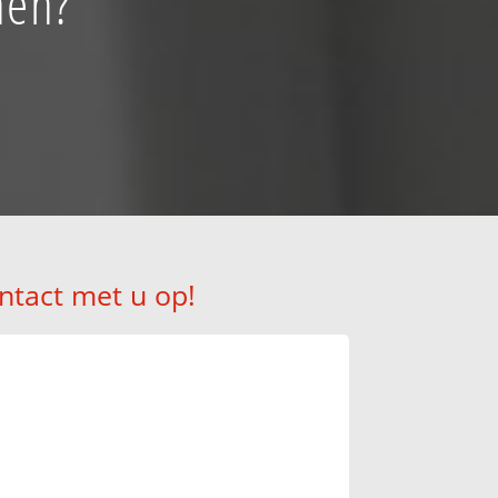
hen?
ntact met u op!