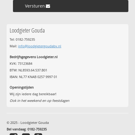
Versturen »
Loodgieter Gouda
Tel: 0182-759235
Mail:
info@loodgietergoudabv.nl
Bedrijfsgegevens Loodgieter.nl
KVK: 73123684
BTW: NL8593.64.537.B01
IBAN: NL77 KNAB 0257 9997 01
Openingstijden
Wij zijn iedere dag bereikbaar!
Ook in het weekend en op feestdagen
© 2025 - Loodgieter Gouda
Bel vandaag
:
0182-759235