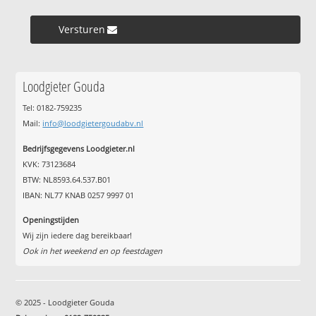
Versturen »
Loodgieter Gouda
Tel: 0182-759235
Mail:
info@loodgietergoudabv.nl
Bedrijfsgegevens Loodgieter.nl
KVK: 73123684
BTW: NL8593.64.537.B01
IBAN: NL77 KNAB 0257 9997 01
Openingstijden
Wij zijn iedere dag bereikbaar!
Ook in het weekend en op feestdagen
© 2025 - Loodgieter Gouda