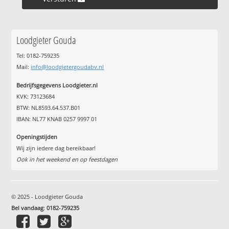
Loodgieter Gouda
Tel: 0182-759235
Mail:
info@loodgietergoudabv.nl
Bedrijfsgegevens Loodgieter.nl
KVK: 73123684
BTW: NL8593.64.537.B01
IBAN: NL77 KNAB 0257 9997 01
Openingstijden
Wij zijn iedere dag bereikbaar!
Ook in het weekend en op feestdagen
© 2025 - Loodgieter Gouda
Bel vandaag
:
0182-759235