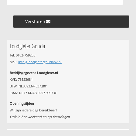
Versturen »
Loodgieter Gouda
Tel: 0182-759235
Mail:
info@loodgietergoudabv.nl
Bedrijfsgegevens Loodgieter.nl
KVK: 73123684
BTW: NL8593.64.537.B01
IBAN: NL77 KNAB 0257 9997 01
Openingstijden
Wij zijn iedere dag bereikbaar!
Ook in het weekend en op feestdagen