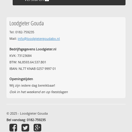
Loodgieter Gouda
Tel: 0182-759235
Mail:
info@loodgietergoudabv.nl
Bedrijfsgegevens Loodgieter.nl
KVK: 73123684
BTW: NL8593.64.537.B01
IBAN: NL77 KNAB 0257 9997 01
Openingstijden
Wij zijn iedere dag bereikbaar!
Ook in het weekend en op feestdagen
© 2025 - Loodgieter Gouda
Bel vandaag
:
0182-759235